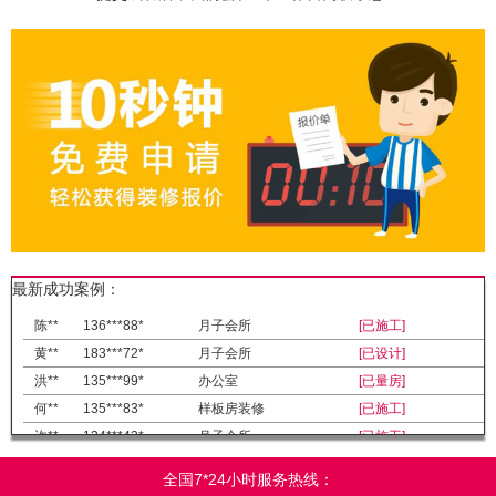
最新成功案例：
陈**
136***88*
月子会所
[已施工]
黄**
183***72*
月子会所
[已设计]
洪**
135***99*
办公室
[已量房]
何**
135***83*
样板房装修
[已施工]
许**
134***43*
月子会所
[已施工]
吴**
133***81*
写字楼
[已设计]
全国7*24小时服务热线：
温**
137***73*
酒店
[已完工]